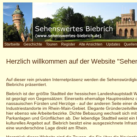
Startseite
Geschichte
Touren
Register
Alte Ansichten
Updates
Quellen
Herzlich willkommen auf der Website "Sehe
Auf dieser rein privaten Internetpräsenz werden die Sehenswürdigk
Biebrichs präsentiert.
Biebrich ist der größte Stadtteil der hessischen Landeshauptstadt 
ist geprägt von Gegensätzen: Einerseits ehemalige Hauptresidenz 
nassauischen Fürsten und Herzöge - auf der anderen Seite einer d
Industriestandorte im Rhein-Main-Gebiet. Elegante Gründerzeitville
hier ebenso wie Arbeiterbezirke. Dichte Bebauung wechselt sich mit
Parkanlagen und Grünflächen ab. Der lebendige Stadtteil weist ein 
kulturelles Angebot auf. Biebrich besitzt eine ausgezeichnete Infras
eine wunderschöne Lage direkt am Rhein.